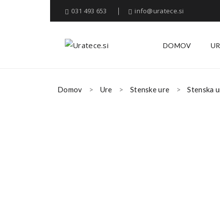
031 493 653
info@uratece.si
DOMOV
UR
Domov
Ure
Stenske ure
Stenska 