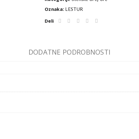
IN
Oznaka:
LESTUR
LES
Deli
količina
DODATNE PODROBNOSTI