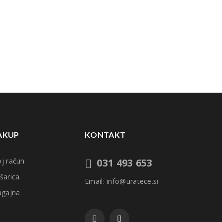
AKUP
KONTAKT
j račun
031 493 653
šarica
Email: info@uratece.si
agajna