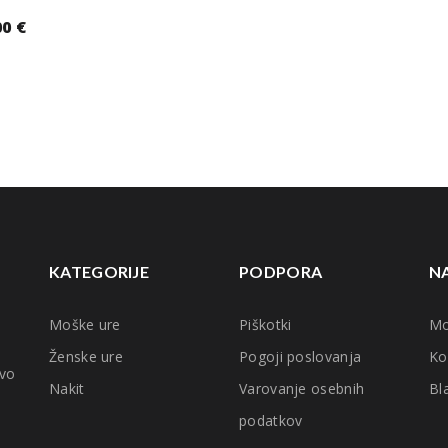
00
€
KATEGORIJE
PODPORA
N
Moške ure
Piškotki
Mo
Ženske ure
Pogoji poslovanja
Ko
tvo
Nakit
Varovanje osebnih
Bl
podatkov