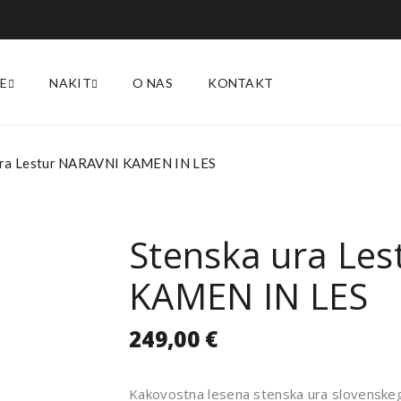
E
NAKIT
O NAS
KONTAKT
ura Lestur NARAVNI KAMEN IN LES
Stenska ura Le
KAMEN IN LES
249,00
€
Kakovostna lesena stenska ura slovenskega