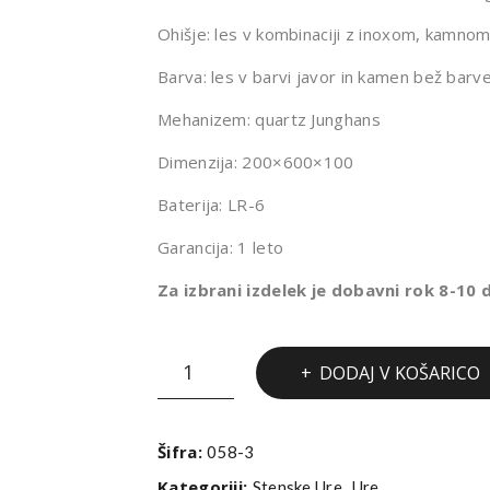
Ohišje: les v kombinaciji z inoxom, kamnom
Barva: les v barvi javor in kamen bež barv
Mehanizem: quartz Junghans
Dimenzija: 200×600×100
Baterija: LR-6
Garancija: 1 leto
Za izbrani izdelek je dobavni rok 8-10 
Stenska
DODAJ V KOŠARICO
ura
Lestur
NARAVNI
Šifra:
058-3
KAMEN
Kategoriji:
,
Stenske Ure
Ure