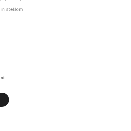
RA
RA
 in steklom
VNI
VNI
e
KA
KA
ME
ME
N
N
IN
IN
LES
LES
dni
.