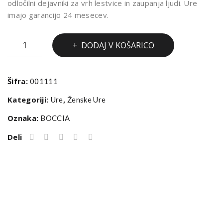
odločilni dejavniki za vrh lestvice in zaupanja ljudi. Ure
imajo garancijo 24 mesecev.
URA
DODAJ V KOŠARICO
BOCCIA
521-
03
Šifra:
001111
TITAN
Kategoriji:
,
Ure
Ženske Ure
količina
Oznaka:
BOCCIA
Deli