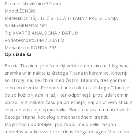
01
0-
Premer številčnice:
35 mm
TIT
01
Model:
ŽENSKI
Material:
OHIŠJE IZ ČISTEGA TITANA / PAS IZ USNJA
AN
TIT
Steklo:
MINERALNO
AN
Tip:
KVARTZ ANALOGNA / DATUM
Vodotesnost:
30M / 30ATM
Mehanizem:
RONDA 763
Opis izdelka
Boccia Titanium je v Nemčiji večkrat nominirana blagovna
znamka ur in nakita iz čistega Titana in keramike. Kriteriji
so strogi, saj se izbira med čistim Titanom, designom in
ceno proizvoda. Prednosti ur in nakita iz čistega Titana je,
da so koži prijazni in lažji, ter odpornejši proti udarcem in
obrabi. V zimskem času pa prijetnejši, saj pri prvem stiku z
kožo ne zmrazijo uporabnika. Boccia bazira na materialu iz
čistega Titana, kot slog v mednarodnem trendu.
Mojstrsko upodobljeni proizvodi imajo velik razpon
modelov visoke kvalitete in klasičnega designa. Vse to so