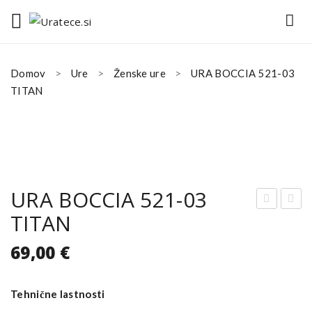
Domov
Ure
Ženske ure
URA BOCCIA 521-03
TITAN
URA BOCCIA 521-03
TITAN
RA
RA
BO
BO
69,00
€
CCI
CCI
A32
A
Tehnične lastnosti
91-
331