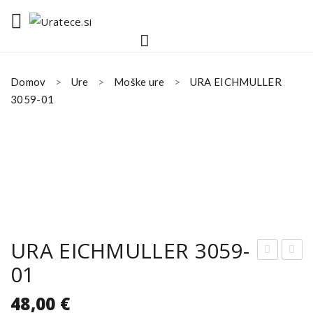
Domov
Ure
Moške ure
URA EICHMULLER
3059-01
URA EICHMULLER 3059-
01
RA
RA
EIC
EIC
48,00
€
HM
HM