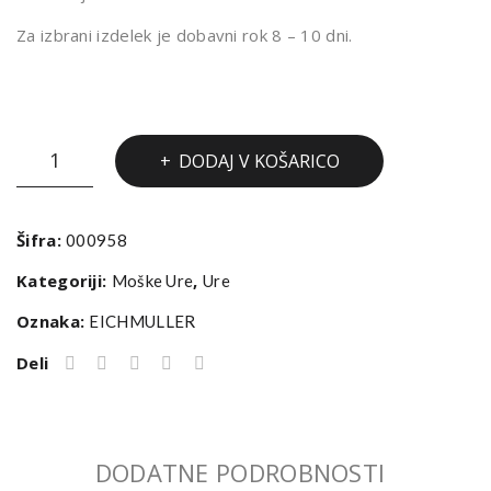
Za izbrani izdelek je dobavni rok 8 – 10 dni.
URA
DODAJ V KOŠARICO
EICHMULLER
3059-
01
Šifra:
000958
količina
Kategoriji:
,
Moške Ure
Ure
Oznaka:
EICHMULLER
Deli
DODATNE PODROBNOSTI