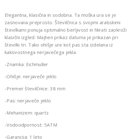
ULL
ULL
Elegantna, klasična in sodobna. Ta moška ura se je
ER
ER
zasnovana preprosto. Številčnica s svojimi arabskimi
RE
980
številkami ponuja optimalno berljivost in hkrati zaokroži
106
8-
klasični izgled. Majhen prikaz datuma je prikazan pri
9
01
številki tri. Tako ohišje ure kot pas sta izdelana iz
kakovostnega nerjavečega jekla.
-Znamka: Eichmuller
-Ohišje: nerjaveče jeklo
-Premer številčnice: 38 mm
-Pas: nerjaveče jeklo
-Mehanizem: quartz
-Vodoodpornost: 5ATM
-Garancija: 1 leto