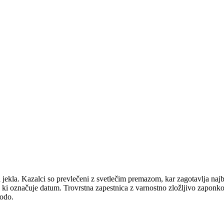
 jekla
. Kazalci so prevlečeni z svetlečim premazom, kar zagotavlja najbo
, ki označuje datum.
Trovrstna zapestnica z varnostno zložljivo zaponk
vodo.