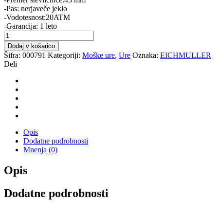
-Pas: nerjaveče jeklo
-Vodotesnost:20ATM
-Garancija: 1 leto
URA
EICHMULLER
Dodaj v košarico
3411-
Šifra:
000791
Kategoriji:
Moške ure
,
Ure
Oznaka:
EICHMULLER
03
Deli
količina
Opis
Dodatne podrobnosti
Mnenja (0)
Opis
Dodatne podrobnosti