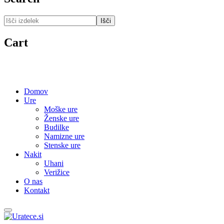
Išči
Cart
Domov
Ure
Moške ure
Ženske ure
Budilke
Namizne ure
Stenske ure
Nakit
Uhani
Verižice
O nas
Kontakt