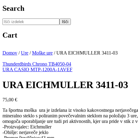
Search
Išči
Cart
Domov
/
Ure
/
Moške ure
/
URA EICHMULLER 3411-03
Thunderdbirds Chrono TB4050-04
URA CASIO MTP-1200A-1AVEF
URA EICHMULLER 3411-03
75,00
€
Ta športna moška ura je izdelana iz visoko kakovostnega nerjavečega
mineralno steklo s poliranim povečevalnim steklom na položaju 3 ure
omogoča uporabljanje ure tudi pri aktivnostih, kjer ura pride v stik z 
-Proizvajalec: Eichmuller
-Ohišje: nerjaveče jeklo
-Premer številčnice:43 mm