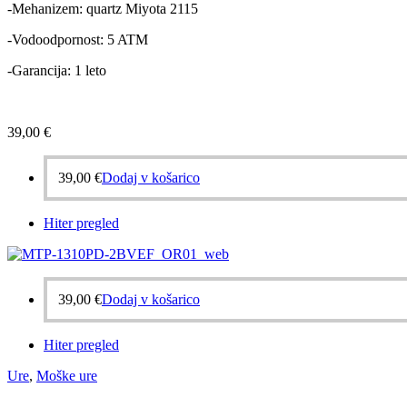
-Mehanizem: quartz Miyota 2115
-Vodoodpornost: 5 ATM
-Garancija: 1 leto
39,00
€
39,00
€
Dodaj v košarico
Hiter pregled
39,00
€
Dodaj v košarico
Hiter pregled
Ure
,
Moške ure