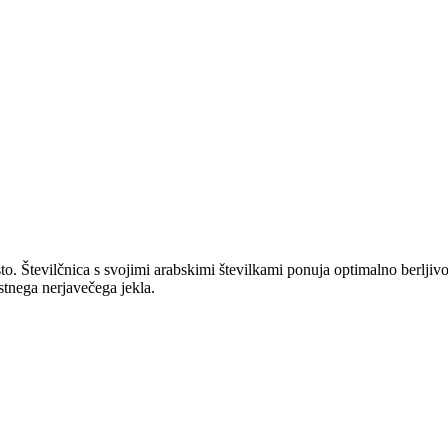
o. Številčnica s svojimi arabskimi številkami ponuja optimalno berljivos
ostnega nerjavečega jekla.