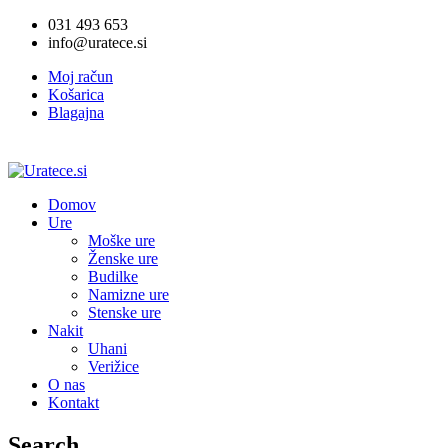
031 493 653
info@uratece.si
Moj račun
Košarica
Blagajna
Domov
Ure
Moške ure
Ženske ure
Budilke
Namizne ure
Stenske ure
Nakit
Uhani
Verižice
O nas
Kontakt
Search