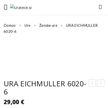
Domov
Ure
Ženske ure
URA EICHMULLER
6020-6
URA EICHMULLER 6020-
6
RA
RA
EIC
EIC
29,00
€
HM
HM