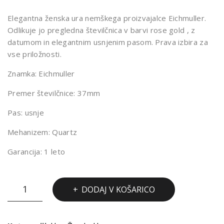
ULL
ULL
Elegantna ženska ura nemškega proizvajalce Eichmuller.
ER
ER
Odlikuje jo pregledna številčnica v barvi rose gold , z
602
602
datumom in elegantnim usnjenim pasom. Prava izbira za
0-5
0-7
vse priložnosti.
Znamka: Eichmuller
Premer številčnice: 37mm
Pas: usnje
Mehanizem: Quartz
Garancija: 1 leto
URA
DODAJ V KOŠARICO
EICHMULLER
6020-