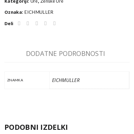
6
Kategoriji:
,
Ure
Ženske Ure
količina
Oznaka:
EICHMULLER
Deli
DODATNE PODROBNOSTI
EICHMULLER
ZNAMKA
PODOBNI IZDELKI