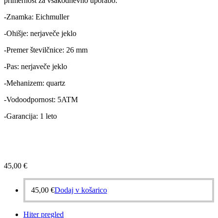
primernost za vsakodnevno uporabo.
-Znamka: Eichmuller
-Ohišje: nerjaveče jeklo
-Premer številčnice: 26 mm
-Pas: nerjaveče jeklo
-Mehanizem: quartz
-Vodoodpornost: 5ATM
-Garancija: 1 leto
45,00
€
45,00
€
Dodaj v košarico
Hiter pregled