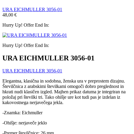
URA EICHMULLER 3056-01
48,00
€
Hurry Up! Offer End In:
Hurry Up! Offer End In:
URA EICHMULLER 3056-01
URA EICHMULLER 3056-01
Elegantna, klasična in sodobna, ženska ura v preprostem dizajnu.
Številčnica z arabskimi številkami omogoči dobro preglednost in
hkrati nudi klasičen izgled.
Majhen prikaz datuma je integriran na
položaj pri številki tri.
Tako ohišje ure kot tudi pas je izdelan iz
kakovostnega nerjavečega jekla.
-Znamka: Eichmuller
-Ohišje: nerjaveče jeklo
-Premer številčnice: 26 mm