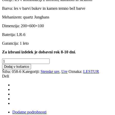
Barva: les v barvi bukev in kamen temno bež barve
Mehanizem: quartz Junghans
Dimenzija: 200×600×100
Baterija: LR-6
Garancija: 1 leto
Za izbrani izdelek je dobavni rok 8-10 dni
.
Stenska
ura
Dodaj v košarico
Lestur
Šifra:
058-6
Kategoriji:
Stenske ure
,
Ure
Oznaka:
LESTUR
NARAVNI
Deli
KAMEN
IN
LES
količina
Dodatne podrobnosti