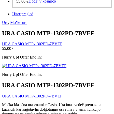
55,00
€
Dodaj v košarico
Hiter pregled
Ure
,
Moške ure
URA CASIO MTP-1302PD-7BVEF
URA CASIO MTP-1302PD-7BVEF
55,00
€
Hurry Up! Offer End In:
Hurry Up! Offer End In:
URA CASIO MTP-1302PD-7BVEF
URA CASIO MTP-1302PD-7BVEF
Moška klasična ura znamke Casio. Ura ima svetleč premaz na
kazalcih kar zagotavlja dolgotrajno osvetlitev v temi, funkcijo
datuma ter na praske odporno mineralno steklo.