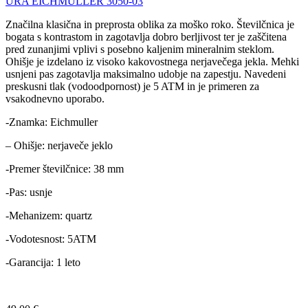
URA EICHMULLER 3050-03
Značilna klasična in preprosta oblika za moško roko. Številčnica je
bogata s kontrastom in zagotavlja dobro berljivost ter je zaščitena
pred zunanjimi vplivi s posebno kaljenim mineralnim steklom.
Ohišje je izdelano iz visoko kakovostnega nerjavečega jekla. Mehki
usnjeni pas zagotavlja maksimalno udobje na zapestju. Navedeni
preskusni tlak (vodoodpornost) je 5 ATM in je primeren za
vsakodnevno uporabo.
-Znamka: Eichmuller
– Ohišje: nerjaveče jeklo
-Premer številčnice: 38 mm
-Pas: usnje
-Mehanizem: quartz
-Vodotesnost: 5ATM
-Garancija: 1 leto