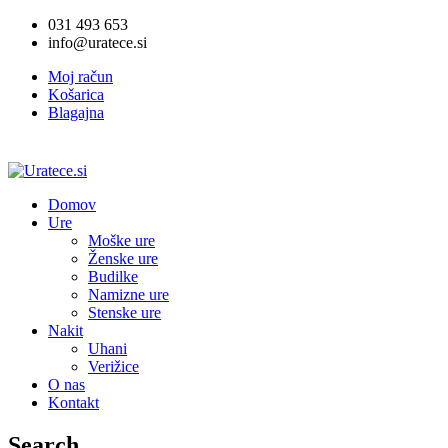
031 493 653
info@uratece.si
Moj račun
Košarica
Blagajna
Domov
Ure
Moške ure
Ženske ure
Budilke
Namizne ure
Stenske ure
Nakit
Uhani
Verižice
O nas
Kontakt
Search