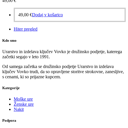
49,00
€
49,00
€
Dodaj v košarico
Hiter pregled
Kdo smo
Urarstvo in izdelava ključev Vovko je družinsko podjetje, katerega
začetki segajo v leto 1991.
Od samega začetka se družinsko podjetje Urarstvo in izdelava
ključev Vovko trudi, da so opravljene storitve strokovne, zanesljive,
s cenami, ki so prijazne kupcem.
Kategorije
Moške ure
Ženske ure
Nakit
Podpora