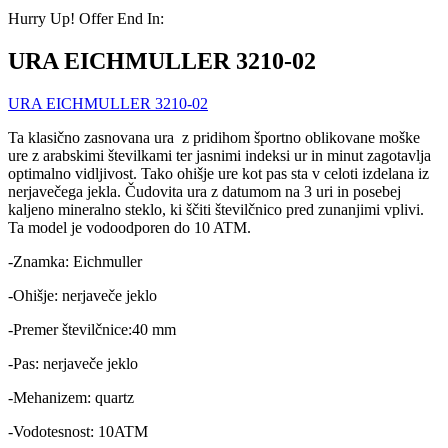
Hurry Up! Offer End In:
URA EICHMULLER 3210-02
URA EICHMULLER 3210-02
Ta klasično zasnovana ura z pridihom športno oblikovane moške
ure z arabskimi številkami ter jasnimi indeksi ur in minut zagotavlja
optimalno vidljivost. Tako ohišje ure kot pas sta v celoti izdelana iz
nerjavečega jekla. Čudovita ura z datumom na 3 uri in posebej
kaljeno mineralno steklo, ki ščiti številčnico pred zunanjimi vplivi.
Ta model je vodoodporen do 10 ATM.
-Znamka: Eichmuller
-Ohišje: nerjaveče jeklo
-Premer številčnice:40 mm
-Pas: nerjaveče jeklo
-Mehanizem: quartz
-Vodotesnost: 10ATM