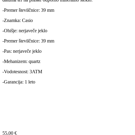
-Premer številčnice: 39 mm
-Znamka: Casio
-Ohišje: nerjaveče jeklo
-Premer številčnice: 39 mm
-Pas: nerjaveče jeklo
-Mehanizem: quartz
-Vodotesnost: 3ATM
-Garancija: 1 leto
55,00
€