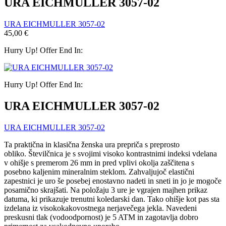
URA EICHMULLER 3057-02
URA EICHMULLER 3057-02
45,00
€
Hurry Up! Offer End In:
Hurry Up! Offer End In:
URA EICHMULLER 3057-02
URA EICHMULLER 3057-02
Ta praktična in klasična ženska ura prepriča s preprosto
obliko. Številčnica je s svojimi visoko kontrastnimi indeksi vdelana
v ohišje s premerom 26 mm in pred vplivi okolja zaščitena s
posebno kaljenim mineralnim steklom. Zahvaljujoč elastični
zapestnici je uro še posebej enostavno nadeti in sneti in jo je mogoče
posamično skrajšati.
Na položaju 3 ure je vgrajen majhen prikaz
datuma, ki prikazuje trenutni koledarski dan.
Tako ohišje kot pas sta
izdelana iz visokokakovostnega nerjavečega jekla. Navedeni
preskusni tlak (vodoodpornost) je 5 ATM in zagotavlja dobro