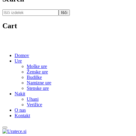
Išči
Cart
Domov
Ure
Moške ure
Ženske ure
Budilke
Namizne ure
Stenske ure
Nakit
Uhani
Verižice
O nas
Kontakt