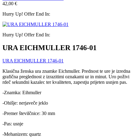
42,00
€
Hurry Up! Offer End In:
Hurry Up! Offer End In:
URA EICHMULLER 1746-01
URA EICHMULLER 1746-01
Klasična ženska ura znamke Eichmuller. Prednost te ure je izredna
grafična preglednost z izrazitimi oznakami ur in minut. Uro poživi
rdeč sekundni kazalec ter kvaliteten, zapestju prijeten usnjen pas.
-Znamka: Eihmuller
-Ohišje: nerjaveče jeklo
-Premer številčnice: 30 mm
-Pas: usnje
-Mehanizem: quartz