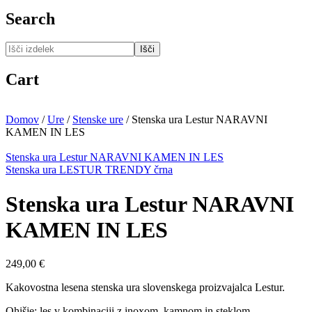
Search
Išči
Cart
Domov
/
Ure
/
Stenske ure
/
Stenska ura Lestur NARAVNI
KAMEN IN LES
Stenska ura Lestur NARAVNI KAMEN IN LES
Stenska ura LESTUR TRENDY črna
Stenska ura Lestur NARAVNI
KAMEN IN LES
249,00
€
Kakovostna lesena stenska ura slovenskega proizvajalca Lestur.
Ohišje: les v kombinaciji z inoxom, kamnom in steklom