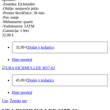
-Znamka: Eichmuller
-Ohišje: nerjaveče jeklo
-Premer številčnice: 38 mm
-Pas: usnje
-Mehanizem: quartz
-Vodotesnost: 5ATM
-Garancija: 1 leto
32,00
€
32,00
€
Dodaj v košarico
Hiter pregled
45,00
€
Dodaj v košarico
Hiter pregled
Ure
,
Ženske ure