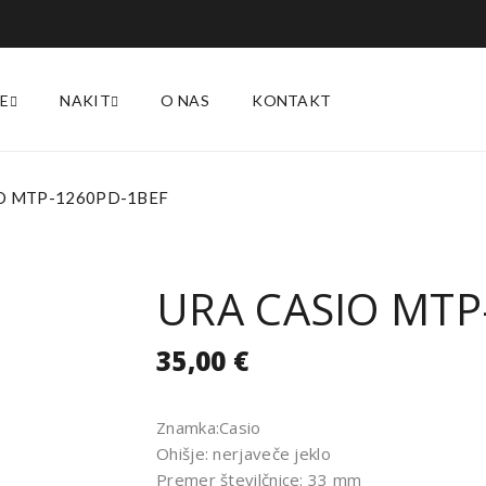
E
NAKIT
O NAS
KONTAKT
O MTP-1260PD-1BEF
URA CASIO MTP
35,00
€
Znamka:Casio
Ohišje: nerjaveče jeklo
Premer številčnice: 33 mm