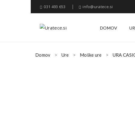
031 493 653
info@uratece.si
DOMOV
UR
Domov
Ure
Moške ure
URA CASI