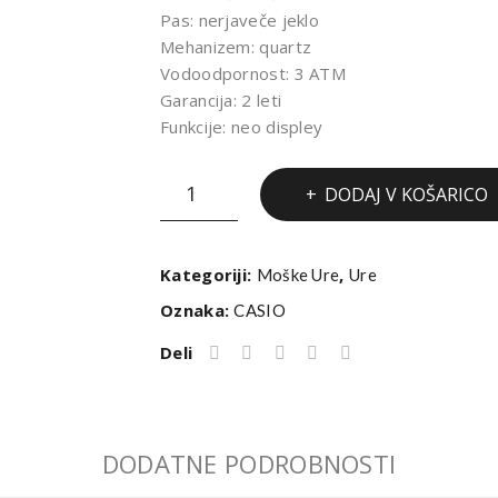
Pas: nerjaveče jeklo
Mehanizem: quartz
Vodoodpornost: 3 ATM
Garancija: 2 leti
Funkcije: neo displey
URA
DODAJ V KOŠARICO
CASIO
MTP-
1260PD-
Kategoriji:
,
Moške Ure
Ure
1BEF
Oznaka:
CASIO
količina
Deli
DODATNE PODROBNOSTI