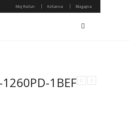
Moj Račun
Košarica
Blagajna
-1260PD-1BEF
han
RA
i
CAS
MIA
IO
Che
MT
vro
P-
n
130