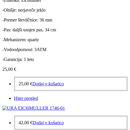
-Znamka: Eichmuller
-Ohišje: nerjaveče jeklo
-Premer številčnice: 36 mm
-Pas: daljši usnjen pas, 34 cm
-Mehanizem: quartz
-Vodoodpornost: 3ATM
-Garancija: 1 leto
25,00
€
25,00
€
Dodaj v košarico
Hiter pregled
42,00
€
Dodaj v košarico