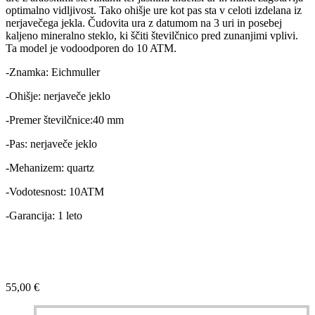
optimalno vidljivost. Tako ohišje ure kot pas sta v celoti izdelana iz
nerjavečega jekla. Čudovita ura z datumom na 3 uri in posebej
kaljeno mineralno steklo, ki ščiti številčnico pred zunanjimi vplivi.
Ta model je vodoodporen do 10 ATM.
-Znamka: Eichmuller
-Ohišje: nerjaveče jeklo
-Premer številčnice:40 mm
-Pas: nerjaveče jeklo
-Mehanizem: quartz
-Vodotesnost: 10ATM
-Garancija: 1 leto
55,00
€