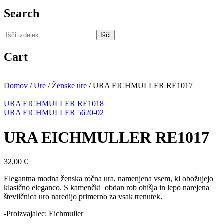
Search
Išči
Cart
Domov
/
Ure
/
Ženske ure
/
URA EICHMULLER RE1017
URA EICHMULLER RE1018
URA EICHMULLER 5620-02
URA EICHMULLER RE1017
32,00
€
Elegantna modna ženska ročna ura, namenjena vsem, ki obožujejo
klasično eleganco. S kamenčki obdan rob ohišja in lepo narejena
številčnica uro naredijo primerno za vsak trenutek.
-Proizvajalec: Eichmuller