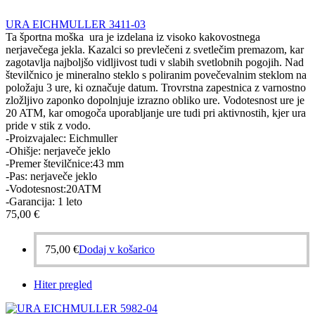
URA EICHMULLER 3411-03
Ta športna moška ura je izdelana iz visoko kakovostnega
nerjavečega jekla
. Kazalci so prevlečeni z svetlečim premazom, kar
zagotavlja najboljšo vidljivost tudi v slabih svetlobnih pogojih. Nad
številčnico je mineralno steklo s poliranim povečevalnim steklom na
položaju 3 ure, ki označuje datum.
Trovrstna zapestnica z varnostno
zložljivo zaponko dopolnjuje izrazno obliko ure. Vodotesnost ure je
20 ATM, kar omogoča uporabljanje ure tudi pri aktivnostih, kjer ura
pride v stik z vodo.
-Proizvajalec: Eichmuller
-Ohišje: nerjaveče jeklo
-Premer številčnice:43 mm
-Pas: nerjaveče jeklo
-Vodotesnost:20ATM
-Garancija: 1 leto
75,00
€
75,00
€
Dodaj v košarico
Hiter pregled