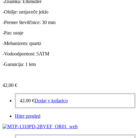
-Znamka: Eihmuller
-Ohišje: nerjaveče jeklo
-Premer številčnice: 30 mm
-Pas: usnje
-Mehanizem: quartz
-Vodoodpornost: 5ATM
-Garancija: 1 leto
42,00
€
42,00
€
Dodaj v košarico
Hiter pregled