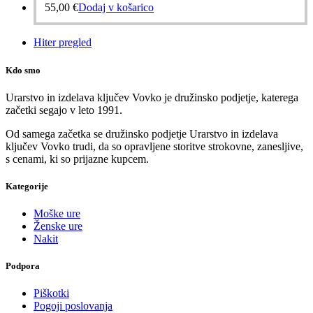
55,00
€
Dodaj v košarico
Hiter pregled
Kdo smo
Urarstvo in izdelava ključev Vovko je družinsko podjetje, katerega
začetki segajo v leto 1991.
Od samega začetka se družinsko podjetje Urarstvo in izdelava
ključev Vovko trudi, da so opravljene storitve strokovne, zanesljive,
s cenami, ki so prijazne kupcem.
Kategorije
Moške ure
Ženske ure
Nakit
Podpora
Piškotki
Pogoji poslovanja