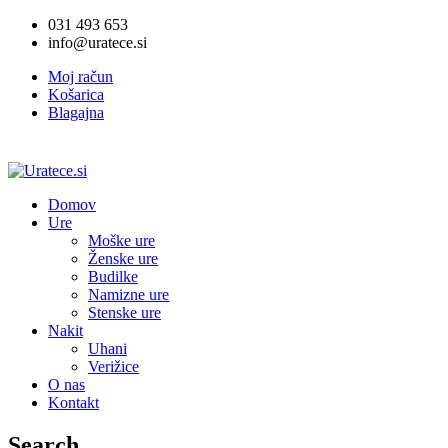
031 493 653
info@uratece.si
Moj račun
Košarica
Blagajna
Domov
Ure
Moške ure
Ženske ure
Budilke
Namizne ure
Stenske ure
Nakit
Uhani
Verižice
O nas
Kontakt
Search