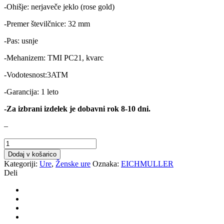
-Ohišje: nerjaveče jeklo (rose gold)
-Premer številčnice: 32 mm
-Pas: usnje
-Mehanizem: TMI PC21, kvarc
-Vodotesnost:3ATM
-Garancija: 1 leto
-Za izbrani izdelek je dobavni rok 8-10 dni.
–
URA
EICHMULLER
Dodaj v košarico
RE1017
Kategoriji:
Ure
,
Ženske ure
Oznaka:
EICHMULLER
količina
Deli