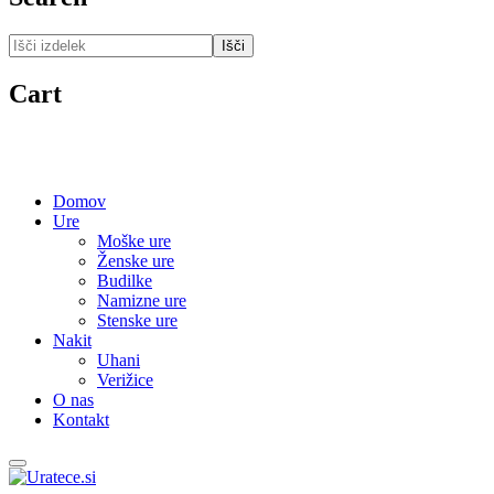
Išči
Cart
Domov
Ure
Moške ure
Ženske ure
Budilke
Namizne ure
Stenske ure
Nakit
Uhani
Verižice
O nas
Kontakt