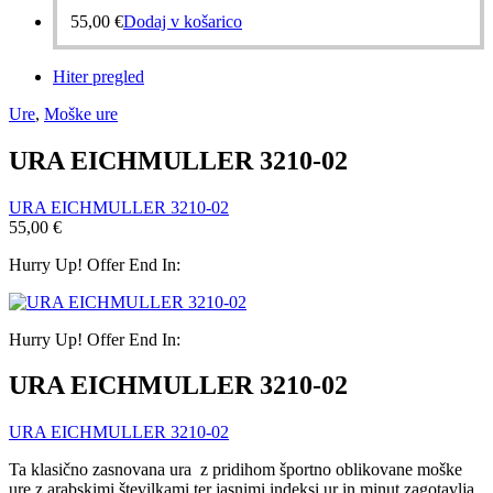
55,00
€
Dodaj v košarico
Hiter pregled
Ure
,
Moške ure
URA EICHMULLER 3210-02
URA EICHMULLER 3210-02
55,00
€
Hurry Up! Offer End In:
Hurry Up! Offer End In:
URA EICHMULLER 3210-02
URA EICHMULLER 3210-02
Ta klasično zasnovana ura z pridihom športno oblikovane moške
ure z arabskimi številkami ter jasnimi indeksi ur in minut zagotavlja