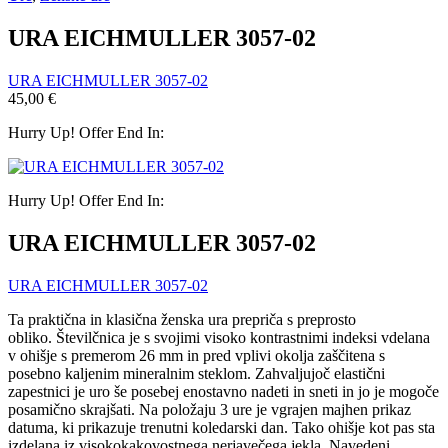
URA EICHMULLER 3057-02
URA EICHMULLER 3057-02
45,00
€
Hurry Up! Offer End In:
Hurry Up! Offer End In:
URA EICHMULLER 3057-02
URA EICHMULLER 3057-02
Ta praktična in klasična ženska ura prepriča s preprosto
obliko. Številčnica je s svojimi visoko kontrastnimi indeksi vdelana
v ohišje s premerom 26 mm in pred vplivi okolja zaščitena s
posebno kaljenim mineralnim steklom. Zahvaljujoč elastični
zapestnici je uro še posebej enostavno nadeti in sneti in jo je mogoče
posamično skrajšati.
Na položaju 3 ure je vgrajen majhen prikaz
datuma, ki prikazuje trenutni koledarski dan.
Tako ohišje kot pas sta
izdelana iz visokokakovostnega nerjavečega jekla. Navedeni