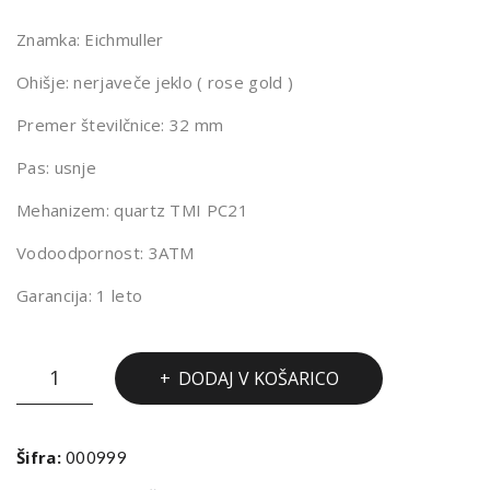
ULL
ULL
Znamka: Eichmuller
ER
ER
RE
RE
Ohišje: nerjaveče jeklo ( rose gold )
101
100
Premer številčnice: 32 mm
3
6
Pas: usnje
Mehanizem: quartz TMI PC21
Vodoodpornost: 3ATM
Garancija: 1 leto
URA
DODAJ V KOŠARICO
EICHMULLER
RE1030
količina
Šifra:
000999