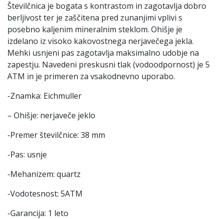
Številčnica je bogata s kontrastom in zagotavlja dobro
berljivost ter je zaščitena pred zunanjimi vplivi s
posebno kaljenim mineralnim steklom. Ohišje je
izdelano iz visoko kakovostnega nerjavečega jekla.
Mehki usnjeni pas zagotavlja maksimalno udobje na
zapestju. Navedeni preskusni tlak (vodoodpornost) je 5
ATM in je primeren za vsakodnevno uporabo.
-Znamka: Eichmuller
– Ohišje: nerjaveče jeklo
-Premer številčnice: 38 mm
-Pas: usnje
-Mehanizem: quartz
-Vodotesnost: 5ATM
-Garancija: 1 leto