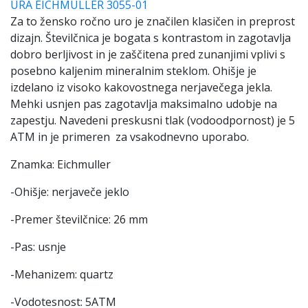
URA EICHMULLER 3055-01
Za to žensko ročno uro je značilen klasičen in preprost
dizajn. Številčnica je bogata s kontrastom in zagotavlja
dobro berljivost in
je zaščitena pred zunanjimi vplivi s
posebno kaljenim mineralnim steklom.
Ohišje je
izdelano iz visoko kakovostnega nerjavečega jekla.
Mehki usnjen pas zagotavlja maksimalno udobje na
zapestju. Navedeni preskusni tlak (vodoodpornost) je 5
ATM in je primeren za vsakodnevno uporabo.
Znamka: Eichmuller
-Ohišje: nerjaveče jeklo
-Premer številčnice: 26 mm
-Pas: usnje
-Mehanizem: quartz
-Vodotesnost: 5ATM