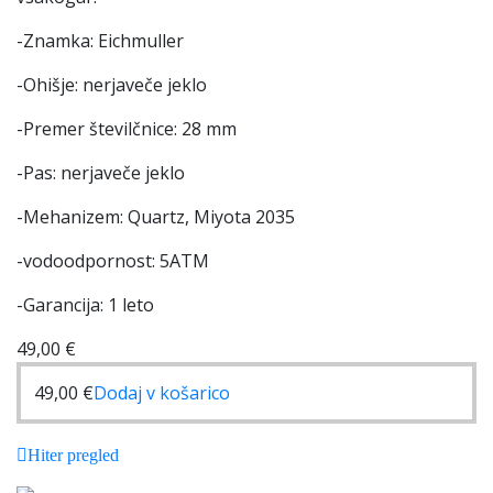
-Znamka: Eichmuller
-Ohišje: nerjaveče jeklo
-Premer številčnice: 28 mm
-Pas: nerjaveče jeklo
-Mehanizem: Quartz, Miyota 2035
-vodoodpornost: 5ATM
-Garancija: 1 leto
49,00
€
49,00
€
Dodaj v košarico
Hiter pregled