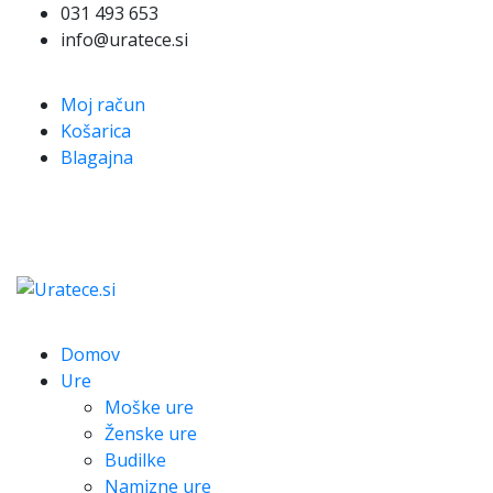
031 493 653
info@uratece.si
Moj račun
Košarica
Blagajna
Domov
Ure
Moške ure
Ženske ure
Budilke
Namizne ure