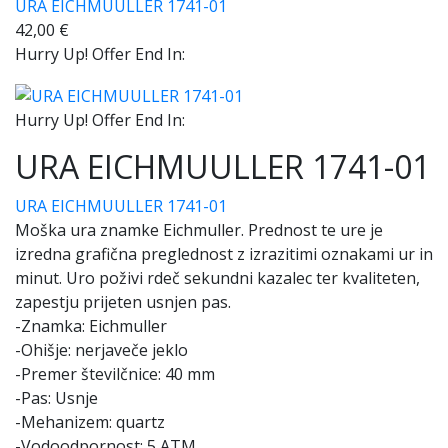
URA EICHMUULLER 1741-01
42,00
€
Hurry Up! Offer End In:
Hurry Up! Offer End In:
URA EICHMUULLER 1741-01
URA EICHMUULLER 1741-01
Moška ura znamke Eichmuller. Prednost te ure je
izredna grafična preglednost z izrazitimi oznakami ur in
minut. Uro poživi rdeč sekundni kazalec ter kvaliteten,
zapestju prijeten usnjen pas.
-Znamka: Eichmuller
-Ohišje: nerjaveče jeklo
-Premer številčnice: 40 mm
-Pas: Usnje
-Mehanizem: quartz
-Vodoodpornost: 5 ATM