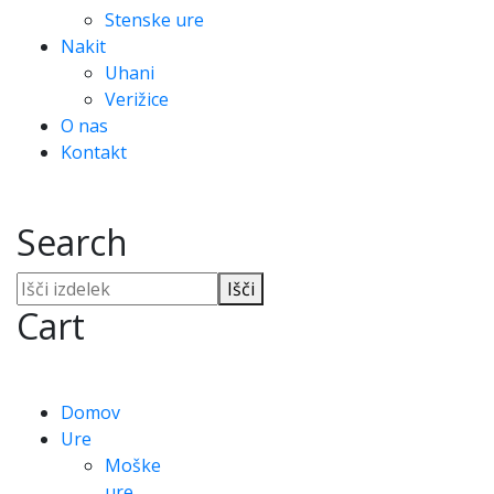
Stenske ure
Nakit
Uhani
Verižice
O nas
Kontakt
Search
Išči
Cart
Domov
Ure
Moške
ure