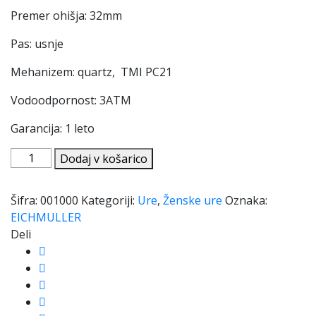
Premer ohišja: 32mm
Pas: usnje
Mehanizem: quartz, TMI PC21
Vodoodpornost: 3ATM
Garancija: 1 leto
URA
Dodaj v košarico
EICHMULLER
RE1034
Šifra:
001000
Kategoriji:
Ure
,
Ženske ure
Oznaka:
količina
EICHMULLER
Deli